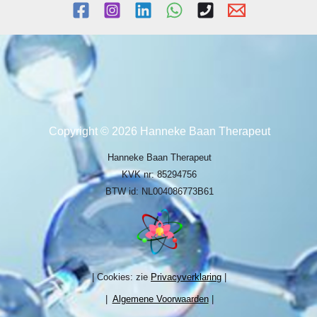
Copyright © 2026 Hanneke Baan Therapeut
Hanneke Baan Therapeut
KVK nr: 85294756
BTW id: NL004086773B61
| Cookies: zie
Privacyverklaring
|
|
Algemene Voorwaarden
|